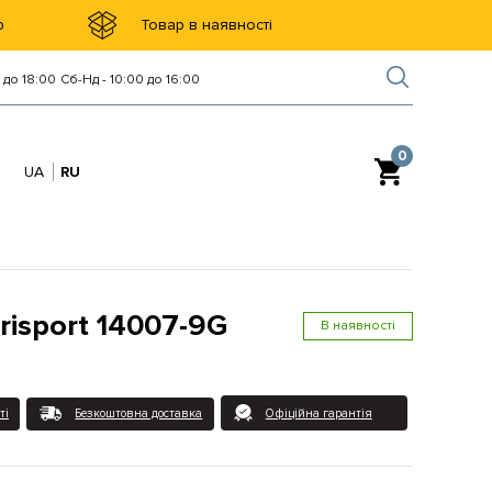
р
Товар в наявності
 до 18:00
Сб-Нд - 10:00 до 16:00
0
UA
RU
isport 14007-9G
В наявності
ті
Безкоштовна доставка
Офіційна гарантія