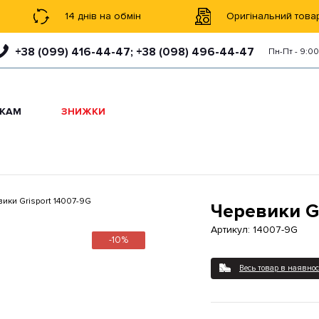
14 днів на обмін
Оригінальний това
+38 (099) 416-44-47;
+38 (098) 496-44-47
Пн-Пт - 9:00
ІКАМ
ЗНИЖКИ
ики Grisport 14007-9G
Черевики Gr
Артикул:
14007-9G
-10%
Весь товар в наявнос