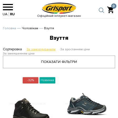
0
UA
RU
Офіційний інтернет-магазин
Головна
Чоловікам
Взуття
Взуття
Сортировка
За замовчуванням
За зростанням ціни
За зменшенням ціни
ПОКАЗАТИ ФІЛЬТРИ
-32%
Новинка