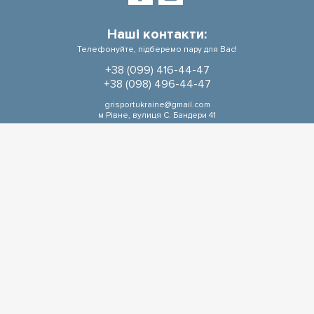
Наші контакти:
Телефонуйте, підберемо пару для Вас!
+38 (099) 416-44-47
+38 (098) 496-44-47
grisportukraine@gmail.com
м Рівне, вулиця С. Бандери 41